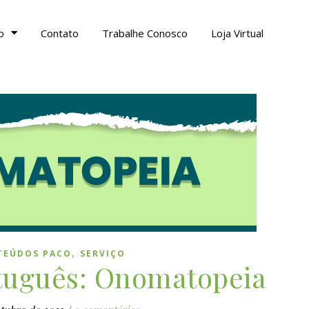
o
Contato
Trabalhe Conosco
Loja Virtual
,
TEÚDOS PACO
SERVIÇO
rtuguês: Onomatopeia