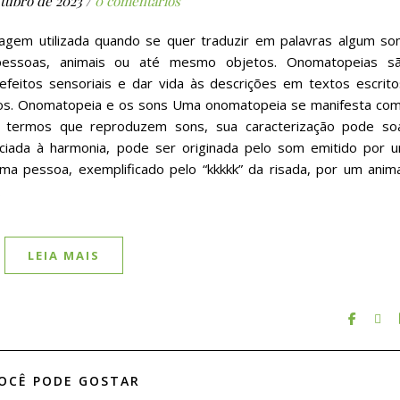
tubro de 2023
/
0 comentários
agem utilizada quando se quer traduzir em palavras algum so
essoas, animais ou até mesmo objetos. Onomatopeias s
feitos sensoriais e dar vida às descrições em textos escrito
utros. Onomatopeia e os sons Uma onomatopeia se manifesta co
s termos que reproduzem sons, sua caracterização pode so
ociada à harmonia, pode ser originada pelo som emitido por 
a pessoa, exemplificado pelo “kkkkk” da risada, por um anima
…
LEIA MAIS
OCÊ PODE GOSTAR