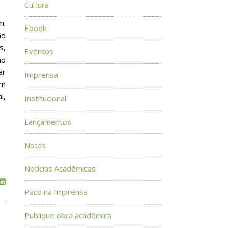
Cultura
m.
Ebook
ão
s,
Eventos
mo
ar
Imprensa
um
l,
Institucional
Lançamentos
Notas
Notícias Acadêmicas
Paco na Imprensa
Publique obra acadêmica